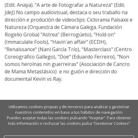
(Edit. Anaya). "A arte de Fotografar a Natureza" (Edit.
JdeJ) No campo audiovisual, destaca o seu traballo na
dirección e produción de videoclips: Ciclorama Paisaxe e
Natureza (Orquestra de Cámara Galega. Fundación
Rogelio Groba) "Astrea" (Berrogúeto), "Hold on"
(Immaculate Fools), "Havin´an affair" (ECDH),
"Renaissance" (Nani García Trío), "Masterclass" (Centro
Coreográfico Gallego), "Doe" (Eduardo Ferreiro), "Non
somos heroínas nin guerreiras" (Asociación de Cancro
de Mama Metastásico) e no guión e dirección do
documental Kevin vs Ray.
Utilizamos cookies propias y de terceros para analizar y gestionar
nuestros contenidos en base a tus hábitos de navegación.
Puedes aceptar todas las cookies pulsando “Aceptar”. Para obtener
más información o rechazar las cookies pulsa “Gestionar Cookies“