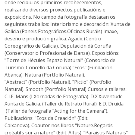
onde recibiu os primeiros recoñecementos,
realizando diversos proxectos,publicacións e
exposicións. No campo da fotografía destacan os
seguintes traballos: Interiorismo e decoración: Xunta de
Galicia (Paneis Fotográficos.Oficinas Ruráis) Imaxe,
deseño e produción gráfica: Agadic (Centro
Coreográfico de Galicia), Deputación dá Coruña
(Conservatorio Profesional de Danza). Exposicións:
"Torre de Hécules Espazo Natural" (Consorcio de
Turismo. Concello da Coruña) "Ecos" (Fundación
Abanca). Natura (Portfolio Natural).
"Abstract" (Portfolio Natural). "Pictio" (Portfolio
Natural). Smooth (Portfolio Natural) Cursos e talleres:
C.I.E. Mans (I Xornadas de Fotografía). D.X.Xuventude.
Xunta de Galicia. (Taller de Retrato Rural). E.D. Druída
(Taller de fotografia "Acting for the Camera").
Publicacións: "Ecos da Creación" (Edit.
Caixanova). Coautor nos libros "Nature.Regards
creéatifs sur a nature" (Edit. Altus). "Paraisos Naturais"